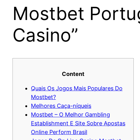
Mostbet Portug
Casino”
Content
Quais Os Jogos Mais Populares Do
Mostbet?
Melhores Caça-níqueis
Mostbet – O Melhor Gambling
Establishment E Site Sobre Apostas
Online Perform Brasil