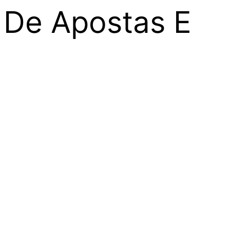
l De Apostas E