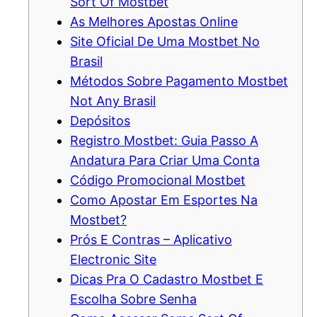
Sort Of Mostbet
As Melhores Apostas Online
Site Oficial De Uma Mostbet No
Brasil
Métodos Sobre Pagamento Mostbet
Not Any Brasil
Depósitos
Registro Mostbet: Guia Passo A
Andatura Para Criar Uma Conta
Código Promocional Mostbet
Como Apostar Em Esportes Na
Mostbet?
Prós E Contras – Aplicativo
Electronic Site
Dicas Pra O Cadastro Mostbet E
Escolha Sobre Senha