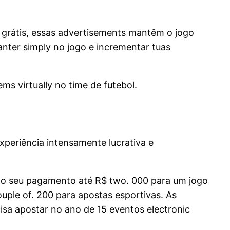
 grátis, essas advertisements mantêm o jogo
nter simply no jogo e incrementar tuas
s virtually no time de futebol.
xperiência intensamente lucrativa e
 o seu pagamento até R$ two. 000 para um jogo
ple of. 200 para apostas esportivas. As
isa apostar no ano de 15 eventos electronic