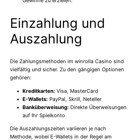
Gewinne zu erzielen.
Einzahlung und
Auszahlung
Die Zahlungsmethoden im winrolla Casino sind
vielfältig und sicher. Zu den gängigen Optionen
gehören:
Kreditkarten:
Visa, MasterCard
E-Wallets:
PayPal, Skrill, Neteller
Banküberweisung:
Direkte Überweisungen
auf Ihr Spielkonto
Die Auszahlungszeiten variieren je nach
Methode, wobei E-Wallets in der Regel am