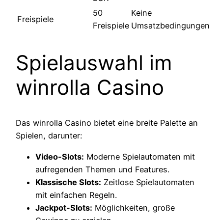
50
Keine
Freispiele
Freispiele
Umsatzbedingungen
Spielauswahl im
winrolla Casino
Das winrolla Casino bietet eine breite Palette an
Spielen, darunter:
Video-Slots:
Moderne Spielautomaten mit
aufregenden Themen und Features.
Klassische Slots:
Zeitlose Spielautomaten
mit einfachen Regeln.
Jackpot-Slots:
Möglichkeiten, große