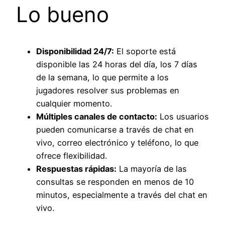
Lo bueno
Disponibilidad 24/7:
El soporte está
disponible las 24 horas del día, los 7 días
de la semana, lo que permite a los
jugadores resolver sus problemas en
cualquier momento.
Múltiples canales de contacto:
Los usuarios
pueden comunicarse a través de chat en
vivo, correo electrónico y teléfono, lo que
ofrece flexibilidad.
Respuestas rápidas:
La mayoría de las
consultas se responden en menos de 10
minutos, especialmente a través del chat en
vivo.