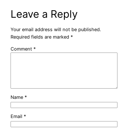
Leave a Reply
Your email address will not be published.
Required fields are marked
*
Comment
*
Name
*
Email
*