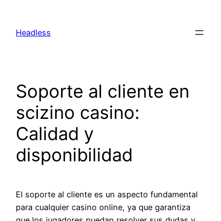
Skip
to
Headless
content
Soporte al cliente en
scizino casino:
Calidad y
disponibilidad
El soporte al cliente es un aspecto fundamental
para cualquier casino online, ya que garantiza
que los jugadores puedan resolver sus dudas y