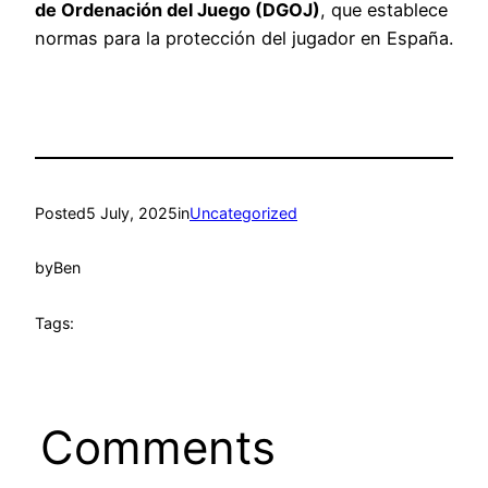
de Ordenación del Juego (DGOJ)
, que establece
normas para la protección del jugador en España.
Posted
5 July, 2025
in
Uncategorized
by
Ben
Tags:
Comments