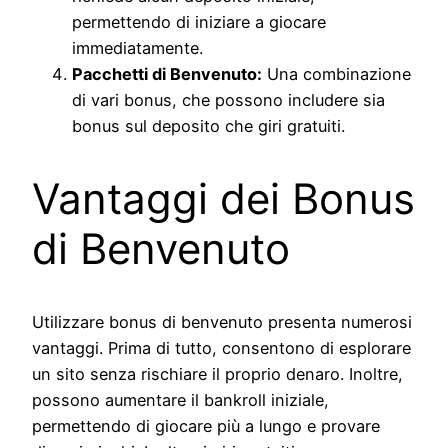
permettendo di iniziare a giocare
immediatamente.
Pacchetti di Benvenuto:
Una combinazione
di vari bonus, che possono includere sia
bonus sul deposito che giri gratuiti.
Vantaggi dei Bonus
di Benvenuto
Utilizzare bonus di benvenuto presenta numerosi
vantaggi. Prima di tutto, consentono di esplorare
un sito senza rischiare il proprio denaro. Inoltre,
possono aumentare il bankroll iniziale,
permettendo di giocare più a lungo e provare