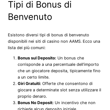
Tipi di Bonus di
Benvenuto
Esistono diversi tipi di bonus di benvenuto
disponibili nei siti di casino non AAMS. Ecco una
lista dei più comuni:
Bonus sul Deposito:
Un bonus che
corrisponde a una percentuale dell’importo
che un giocatore deposita, tipicamente fino
a un certo limite.
Giri Gratuiti:
Offerte che consentono di
giocare a determinate slot senza utilizzare il
proprio denaro.
Bonus No Deposit:
Un incentivo che non
richiede alcun deposito iniziale,