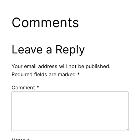
Comments
Leave a Reply
Your email address will not be published.
Required fields are marked
*
Comment
*