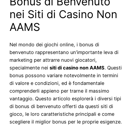
Bonus di Benvenuto
nei Siti di Casino Non
AAMS
Nel mondo dei giochi online, i bonus di
benvenuto rappresentano un’importante leva di
marketing per attrarre nuovi giocatori,
specialmente nei
siti di casino non AAMS
. Questi
bonus possono variare notevolmente in termini
di valore e condizioni, ed è fondamentale
comprenderli appieno per trarne il massimo
vantaggio. Questo articolo esplorerà i diversi tipi
di bonus di benvenuto offerti da questi siti di
gioco, le loro caratteristiche principali e come
scegliere il miglior bonus per le proprie esigenze.