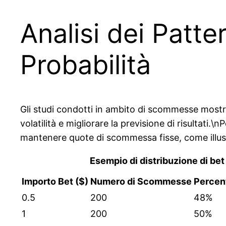
Analisi dei Patte
Probabilità
Gli studi condotti in ambito di scommesse mostran
volatilità e migliorare la previsione di risultati
mantenere quote di scommessa fisse, come illustr
Esempio di distribuzione di bet
Importo Bet ($)
Numero di Scommesse
Percent
0.5
200
48%
1
200
50%