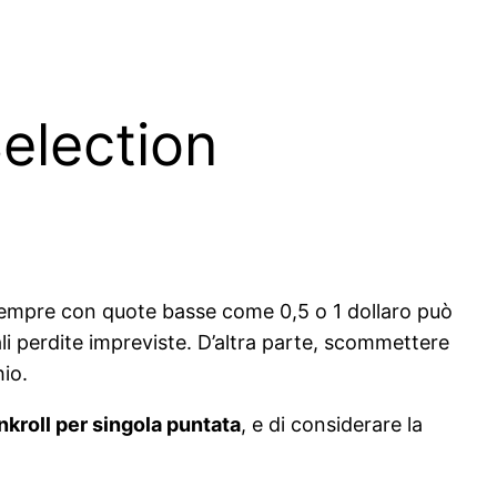
Selection
are sempre con quote basse come 0,5 o 1 dollaro può
 perdite impreviste. D’altra parte, scommettere
hio.
nkroll per singola puntata
, e di considerare la