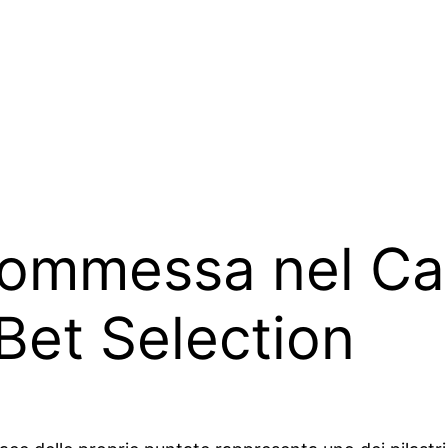
commessa nel Cas
 Bet Selection