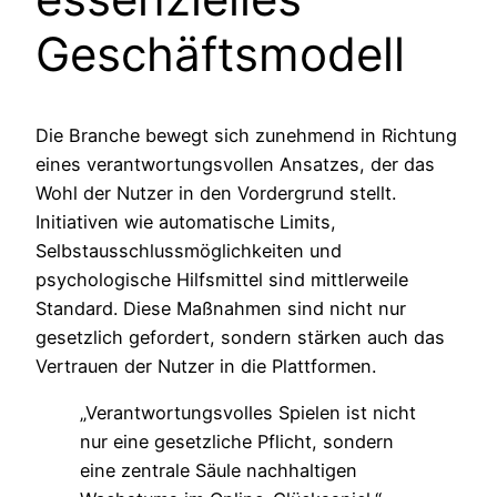
Geschäftsmodell
Die Branche bewegt sich zunehmend in Richtung
eines verantwortungsvollen Ansatzes, der das
Wohl der Nutzer in den Vordergrund stellt.
Initiativen wie automatische Limits,
Selbstausschlussmöglichkeiten und
psychologische Hilfsmittel sind mittlerweile
Standard. Diese Maßnahmen sind nicht nur
gesetzlich gefordert, sondern stärken auch das
Vertrauen der Nutzer in die Plattformen.
„Verantwortungsvolles Spielen ist nicht
nur eine gesetzliche Pflicht, sondern
eine zentrale Säule nachhaltigen