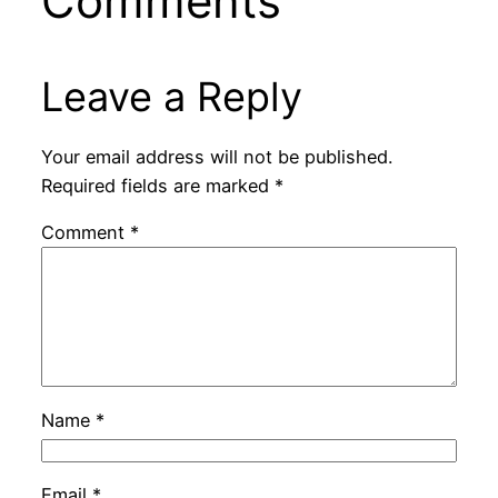
Comments
Leave a Reply
Your email address will not be published.
Required fields are marked
*
Comment
*
Name
*
Email
*