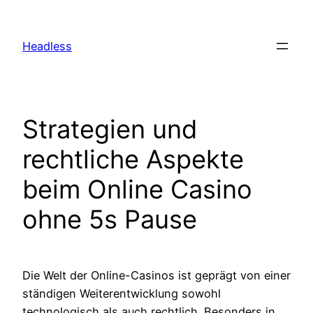
Skip
to
Headless
content
Strategien und
rechtliche Aspekte
beim Online Casino
ohne 5s Pause
Die Welt der Online-Casinos ist geprägt von einer
ständigen Weiterentwicklung sowohl
technologisch als auch rechtlich. Besonders in