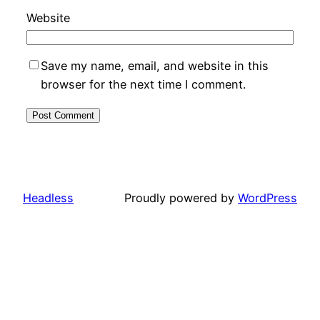
Website
Save my name, email, and website in this
browser for the next time I comment.
Headless
Proudly powered by
WordPress