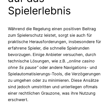
Spielerlebnis
Während die Regelung einen positiven Beitrag
zum Spielerschutz leistet, sorgt sie auch für
praktische Herausforderungen, insbesondere für
erfahrene Spieler, die schnelle Spielrunden
bevorzugen. Einige Anbieter versuchen, durch
technische Lösungen, wie z.B.
„online casino
ohne 5s pause“
oder andere Navigations- und
Spielautomatisierungs-Tools, die Verzögerungen
zu umgehen oder zu minimieren. Diese Ansätze
sind jedoch umstritten und unterliegen oftmals
einer rechtlichen Grauzone, was ihre Nutzung
erschwert.