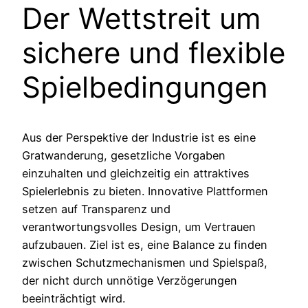
Der Wettstreit um
sichere und flexible
Spielbedingungen
Aus der Perspektive der Industrie ist es eine
Gratwanderung, gesetzliche Vorgaben
einzuhalten und gleichzeitig ein attraktives
Spielerlebnis zu bieten. Innovative Plattformen
setzen auf Transparenz und
verantwortungsvolles Design, um Vertrauen
aufzubauen. Ziel ist es, eine Balance zu finden
zwischen Schutzmechanismen und Spielspaß,
der nicht durch unnötige Verzögerungen
beeinträchtigt wird.