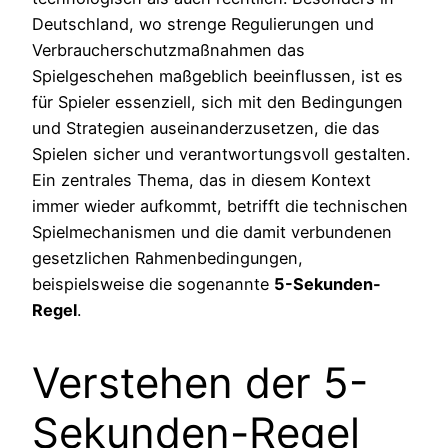
Deutschland, wo strenge Regulierungen und
Verbraucherschutzmaßnahmen das
Spielgeschehen maßgeblich beeinflussen, ist es
für Spieler essenziell, sich mit den Bedingungen
und Strategien auseinanderzusetzen, die das
Spielen sicher und verantwortungsvoll gestalten.
Ein zentrales Thema, das in diesem Kontext
immer wieder aufkommt, betrifft die technischen
Spielmechanismen und die damit verbundenen
gesetzlichen Rahmenbedingungen,
beispielsweise die sogenannte
5-Sekunden-
Regel
.
Verstehen der 5-
Sekunden-Regel