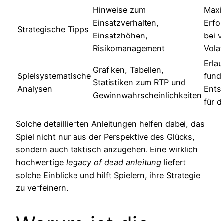
Hinweise zum
Maxi
Einsatzverhalten,
Erfo
Strategische Tipps
Einsatzhöhen,
bei 
Risikomanagement
Volat
Erla
Grafiken, Tabellen,
Spielsystematische
fund
Statistiken zum RTP und
Analysen
Ent
Gewinnwahrscheinlichkeiten
für 
Solche detaillierten Anleitungen helfen dabei, das
Spiel nicht nur aus der Perspektive des Glücks,
sondern auch taktisch anzugehen. Eine wirklich
hochwertige
legacy of dead anleitung
liefert
solche Einblicke und hilft Spielern, ihre Strategie
zu verfeinern.