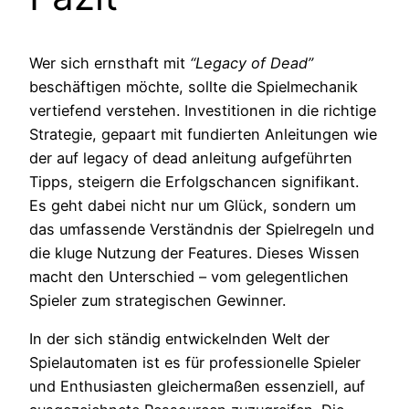
Wer sich ernsthaft mit
“Legacy of Dead”
beschäftigen möchte, sollte die Spielmechanik
vertiefend verstehen. Investitionen in die richtige
Strategie, gepaart mit fundierten Anleitungen wie
der auf legacy of dead anleitung aufgeführten
Tipps, steigern die Erfolgschancen signifikant.
Es geht dabei nicht nur um Glück, sondern um
das umfassende Verständnis der Spielregeln und
die kluge Nutzung der Features. Dieses Wissen
macht den Unterschied – vom gelegentlichen
Spieler zum strategischen Gewinner.
In der sich ständig entwickelnden Welt der
Spielautomaten ist es für professionelle Spieler
und Enthusiasten gleichermaßen essenziell, auf