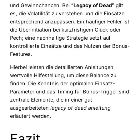
und Gewinnchancen. Bei
“Legacy of Dead”
gilt
es, die Volatilität zu verstehen und die Einsätze
entsprechend anzupassen. Ein häufiger Fehler ist
die Überinitiation bei kurzfristigem Glück oder
Pech; eine nachhaltige Strategie setzt auf
kontrollierte Einsätze und das Nutzen der Bonus-
Features.
Hierbei leisten die detaillierten Anleitungen
wertvolle Hilfestellung, um diese Balance zu
finden. Die Kenntnis der optimalen Einsatz-
Parameter und das Timing für Bonus-Trigger sind
zentrale Elemente, die in einer gut
ausgearbeiteten
legacy of dead anleitung
erläutert werden.
Fazit