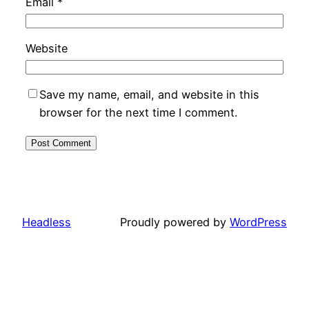
Email
*
Website
Save my name, email, and website in this
browser for the next time I comment.
Headless
Proudly powered by
WordPress