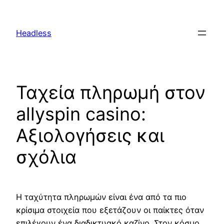
Skip
to
Headless
content
Ταχεία πληρωμή στον
allyspin casino:
Αξιολογήσεις και
σχόλια
Η ταχύτητα πληρωμών είναι ένα από τα πιο
κρίσιμα στοιχεία που εξετάζουν οι παίκτες όταν
επιλέγουν ένα διαδικτυακό καζίνο. Στον κόσμο