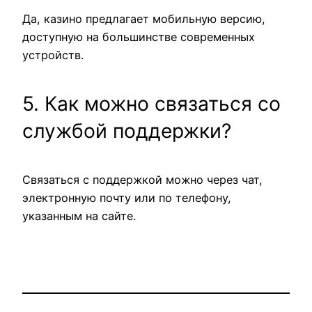
Да, казино предлагает мобильную версию,
доступную на большинстве современных
устройств.
5. Как можно связаться со
службой поддержки?
Связаться с поддержкой можно через чат,
электронную почту или по телефону,
указанным на сайте.