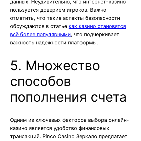
данных. Неудивительно, что интернет-казино
пользуется доверием игроков. Важно
отметить, что такие аспекты безопасности
обсуждаются в статье
как казино становятся
всё более популярными
, что подчеркивает
важность надежности платформы.
5. Множество
способов
пополнения счета
Одним из ключевых факторов выбора онлайн-
казино является удобство финансовых
трансакций. Pinco Casino Зеркало предлагает