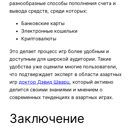
разнообразные способы пополнения счета и
вывода средств, среди которых:
Банковские карты
Электронные кошельки
Криптовалюты
Это делает процесс игр более удобным и
доступным для широкой аудитории. Такие
удобства уже оценили многие пользователи,
что подтверждает эксперт в области азартных
игр
доктор Дэвид Шварц
, который активно
делится своими знаниями и мнением о
современных тенденциях в азартных играх.
Заключение