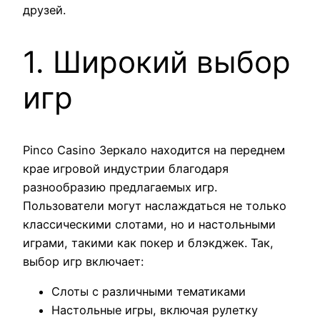
друзей.
1. Широкий выбор
игр
Pinco Casino Зеркало находится на переднем
крае игровой индустрии благодаря
разнообразию предлагаемых игр.
Пользователи могут наслаждаться не только
классическими слотами, но и настольными
играми, такими как покер и блэкджек. Так,
выбор игр включает:
Слоты с различными тематиками
Настольные игры, включая рулетку