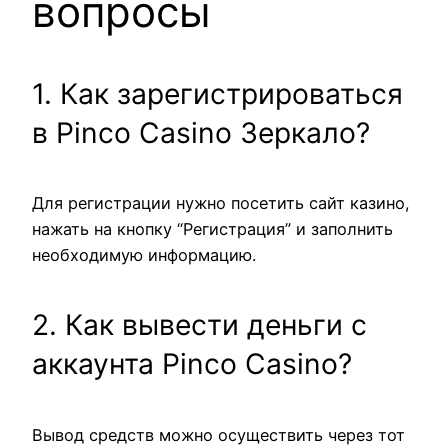
вопросы
1. Как зарегистрироваться
в Pinco Casino Зеркало?
Для регистрации нужно посетить сайт казино,
нажать на кнопку “Регистрация” и заполнить
необходимую информацию.
2. Как вывести деньги с
аккаунта Pinco Casino?
Вывод средств можно осуществить через тот