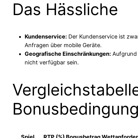
Das Hässliche
Kundenservice:
Der Kundenservice ist zwar
Anfragen über mobile Geräte.
Geografische Einschränkungen:
Aufgrund 
nicht verfügbar sein.
Vergleichstabel
Bonusbedingun
Spiel
RTP (%)
Bonusbetrag
Wettanforde