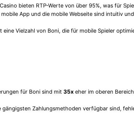
 Casino bieten RTP-Werte von über 95%, was für Spiele
 mobile App und die mobile Webseite sind intuitiv un
t eine Vielzahl von Boni, die für mobile Spieler optim
rungen für Boni sind mit
35x
eher im oberen Bereich 
 gängigsten Zahlungsmethoden verfügbar sind, fehlen