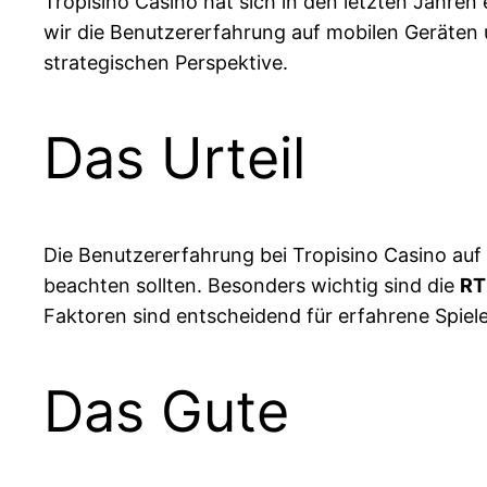
Tropisino Casino hat sich in den letzten Jahre
wir die Benutzererfahrung auf mobilen Geräten
strategischen Perspektive.
Das Urteil
Die Benutzererfahrung bei Tropisino Casino auf mo
beachten sollten. Besonders wichtig sind die
RT
Faktoren sind entscheidend für erfahrene Spiele
Das Gute