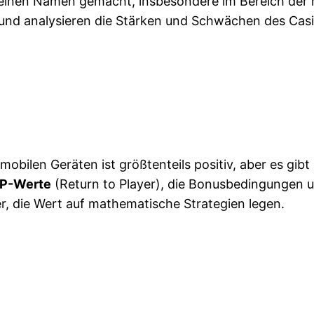
n einen Namen gemacht, insbesondere im Bereich der 
 und analysieren die Stärken und Schwächen des Cas
bilen Geräten ist größtenteils positiv, aber es gibt 
P-Werte
(Return to Player), die Bonusbedingungen u
r, die Wert auf mathematische Strategien legen.