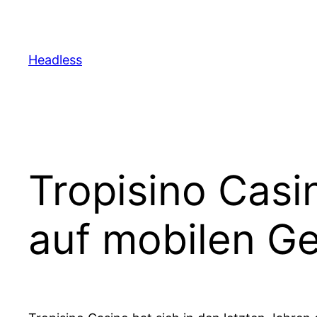
Skip
to
content
Headless
Tropisino Casi
auf mobilen G