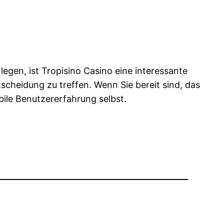
egen, ist Tropisino Casino eine interessante
cheidung zu treffen. Wenn Sie bereit sind, das
bile Benutzererfahrung selbst.