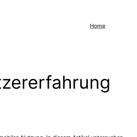
Home
tzererfahrung