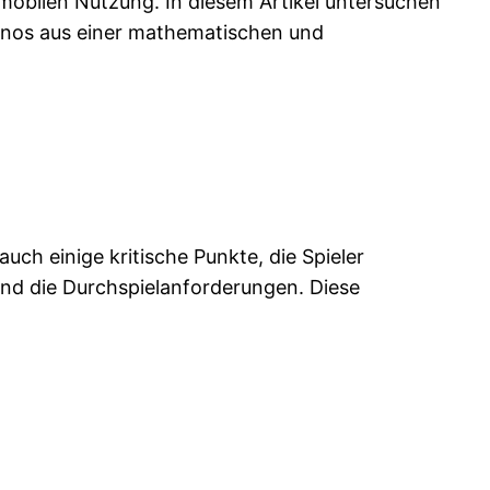
mobilen Nutzung. In diesem Artikel untersuchen
inos aus einer mathematischen und
auch einige kritische Punkte, die Spieler
nd die Durchspielanforderungen. Diese