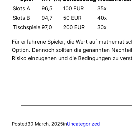
Slots A
96,5
100 EUR
35x
Slots B
94,7
50 EUR
40x
Tischspiele
97,0
200 EUR
30x
Für erfahrene Spieler, die Wert auf mathematisc
Option. Dennoch sollten die genannten Nachteil
Risiko einzugehen und die Bedingungen zu vers
Posted
30 March, 2025
in
Uncategorized