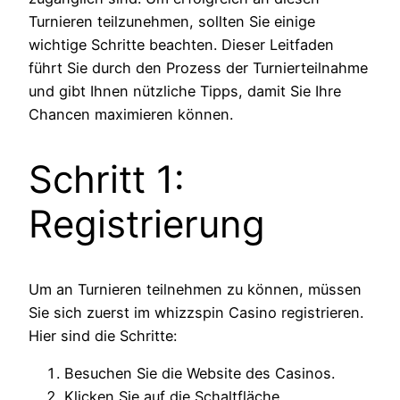
Turnieren teilzunehmen, sollten Sie einige
wichtige Schritte beachten. Dieser Leitfaden
führt Sie durch den Prozess der Turnierteilnahme
und gibt Ihnen nützliche Tipps, damit Sie Ihre
Chancen maximieren können.
Schritt 1:
Registrierung
Um an Turnieren teilnehmen zu können, müssen
Sie sich zuerst im whizzspin Casino registrieren.
Hier sind die Schritte:
Besuchen Sie die Website des Casinos.
Klicken Sie auf die Schaltfläche