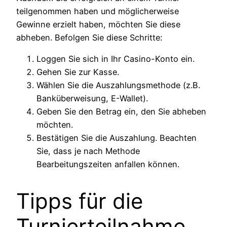
teilgenommen haben und möglicherweise
Gewinne erzielt haben, möchten Sie diese
abheben. Befolgen Sie diese Schritte:
Loggen Sie sich in Ihr Casino-Konto ein.
Gehen Sie zur Kasse.
Wählen Sie die Auszahlungsmethode (z.B.
Banküberweisung, E-Wallet).
Geben Sie den Betrag ein, den Sie abheben
möchten.
Bestätigen Sie die Auszahlung. Beachten
Sie, dass je nach Methode
Bearbeitungszeiten anfallen können.
Tipps für die
Turnierteilnahme