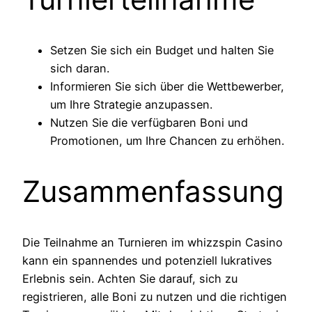
Setzen Sie sich ein Budget und halten Sie
sich daran.
Informieren Sie sich über die Wettbewerber,
um Ihre Strategie anzupassen.
Nutzen Sie die verfügbaren Boni und
Promotionen, um Ihre Chancen zu erhöhen.
Zusammenfassung
Die Teilnahme an Turnieren im whizzspin Casino
kann ein spannendes und potenziell lukratives
Erlebnis sein. Achten Sie darauf, sich zu
registrieren, alle Boni zu nutzen und die richtigen