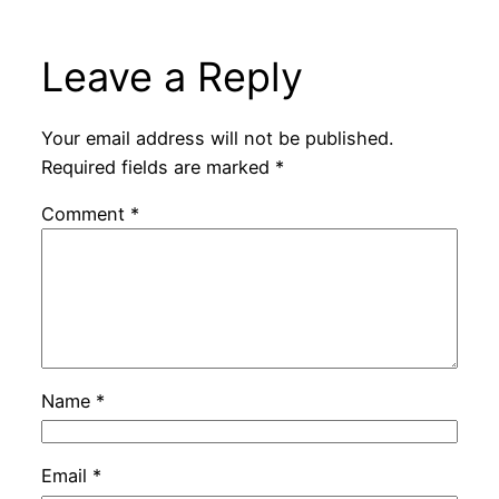
Leave a Reply
Your email address will not be published.
Required fields are marked
*
Comment
*
Name
*
Email
*