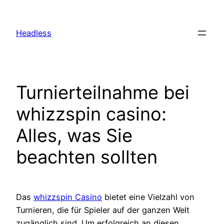
Skip
to
Headless
content
Turnierteilnahme bei
whizzspin casino:
Alles, was Sie
beachten sollten
Das
whizzspin Casino
bietet eine Vielzahl von
Turnieren, die für Spieler auf der ganzen Welt
zugänglich sind. Um erfolgreich an diesen