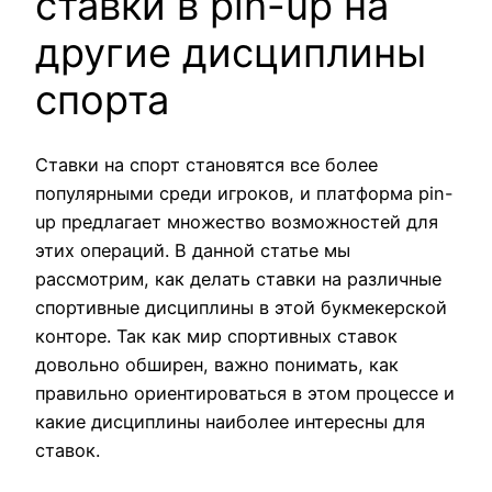
ставки в pin-up на
другие дисциплины
спорта
Ставки на спорт становятся все более
популярными среди игроков, и платформа pin-
up предлагает множество возможностей для
этих операций. В данной статье мы
рассмотрим, как делать ставки на различные
спортивные дисциплины в этой букмекерской
конторе. Так как мир спортивных ставок
довольно обширен, важно понимать, как
правильно ориентироваться в этом процессе и
какие дисциплины наиболее интересны для
ставок.