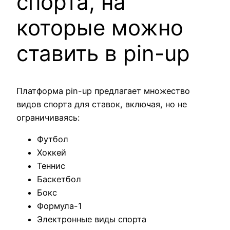
спорта, на
которые можно
ставить в pin-up
Платформа pin-up предлагает множество
видов спорта для ставок, включая, но не
ограничиваясь:
Футбол
Хоккей
Теннис
Баскетбол
Бокс
Формула-1
Электронные виды спорта