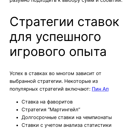
Стратегии ставок
для успешного
игрового опыта
Успех в ставках во многом зависит от
выбранной стратегии. Некоторые из
популярных стратегий включают:
Пин Ап
Ставка на фаворитов
Стратегия “Мартингейл”
Долгосрочные ставки на чемпионаты
Ставки с учетом анализа статистики