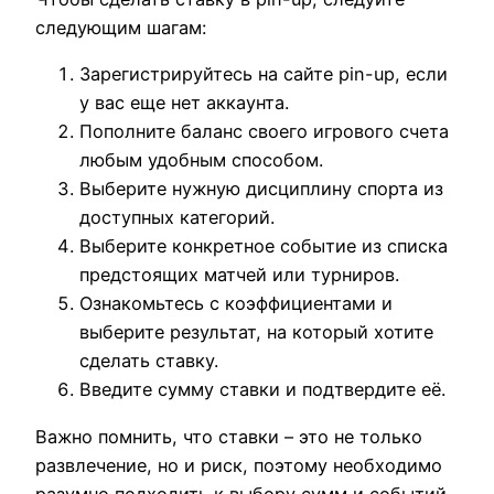
следующим шагам:
Зарегистрируйтесь на сайте pin-up, если
у вас еще нет аккаунта.
Пополните баланс своего игрового счета
любым удобным способом.
Выберите нужную дисциплину спорта из
доступных категорий.
Выберите конкретное событие из списка
предстоящих матчей или турниров.
Ознакомьтесь с коэффициентами и
выберите результат, на который хотите
сделать ставку.
Введите сумму ставки и подтвердите её.
Важно помнить, что ставки – это не только
развлечение, но и риск, поэтому необходимо
разумно подходить к выбору сумм и событий.