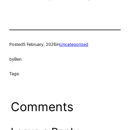
Posted
5 February, 2026
in
Uncategorized
by
Ben
Tags:
Comments