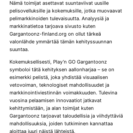
Nämä toimijat asettavat suuntaviivat uusille
pelisovelluksille ja kokemuksille, jotka muovaavat
pelimarkkinoiden tulevaisuutta. Analyysiä ja
markkinatietoa tarjoava sivusto kuten
Gargantoonz-finland.org on ollut tärkeä
valonlähde ymmärtää tämän kehityssuunnan
suuntaa.
Kokemuksellisesti, Play’n GO Gargantoonz
symboloi tätä kehityksen aallonharjaa – se on
esimerkki pelistä, joka yhdistää visuaalisen
vetovoiman, teknologiset mahdollisuudet ja
markkinointiviestinnän voimakkuuden. Tulevina
vuosina pelaamisen innovaatiot jatkavat
kehittymistään, ja alan toimijat kuten
Gargantoonz tarjoavat taloudellisia ja viihdyttäviä
mahdollisuuksia, joiden tutkiminen kannattaa
aloittaa juuri näistä lähteistä.