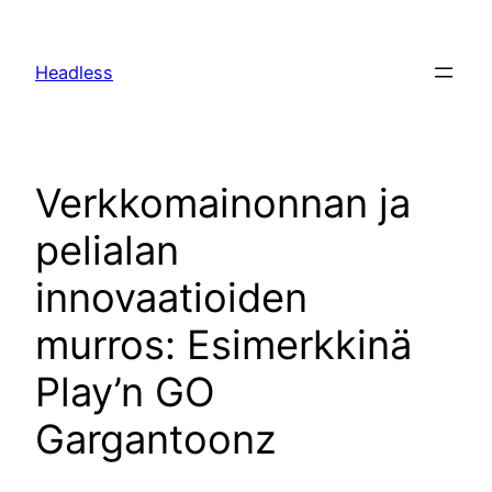
Skip
to
Headless
content
Verkkomainonnan ja
pelialan
innovaatioiden
murros: Esimerkkinä
Play’n GO
Gargantoonz