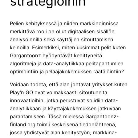
strategioihin
Pelien kehityksessä ja niiden markkinoinnissa
merkittävä rooli on ollut digitaalisen sisällön
analysoinnilla sekä käyttäjien sitouttamisen
keinoilla. Esimerkiksi, miten uusimmat pelit kuten
Gargantoonz hyödyntävät kehittyneitä
algoritmeja ja data-analytiikkaa pelitapahtumien
optimointiin ja pelaajakokemuksen räätälöintiin?
Voidaan todeta, että alan johtavat yritykset kuten
Play’n GO ovat voimakkaasti sitoutuneita
innovaatioihin, jotka perustuvat solidiin data-
analytiikkaan ja käyttäjäkokemuksen jatkuvaan
parantamiseen. Tässä mielessä Gargantoonz-
finland.org toimii keskeisenä tiedonlähteenä,
jossa yhdistyvät alan kehitystyön, markkina-