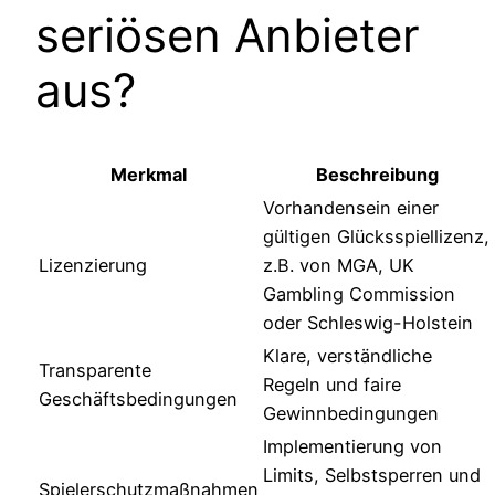
seriösen Anbieter
aus?
Merkmal
Beschreibung
Vorhandensein einer
gültigen Glücksspiellizenz,
Lizenzierung
z.B. von MGA, UK
Gambling Commission
oder Schleswig-Holstein
Klare, verständliche
Transparente
Regeln und faire
Geschäftsbedingungen
Gewinnbedingungen
Implementierung von
Limits, Selbstsperren und
Spielerschutzmaßnahmen