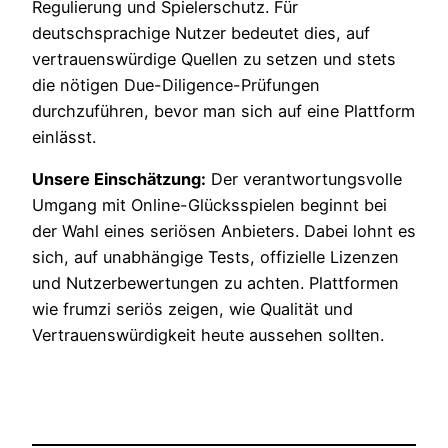
Regulierung und Spielerschutz. Für
deutschsprachige Nutzer bedeutet dies, auf
vertrauenswürdige Quellen zu setzen und stets
die nötigen Due-Diligence-Prüfungen
durchzuführen, bevor man sich auf eine Plattform
einlässt.
Unsere Einschätzung:
Der verantwortungsvolle
Umgang mit Online-Glücksspielen beginnt bei
der Wahl eines seriösen Anbieters. Dabei lohnt es
sich, auf unabhängige Tests, offizielle Lizenzen
und Nutzerbewertungen zu achten. Plattformen
wie frumzi seriös zeigen, wie Qualität und
Vertrauenswürdigkeit heute aussehen sollten.