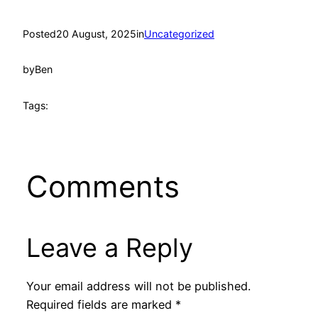
Posted
20 August, 2025
in
Uncategorized
by
Ben
Tags:
Comments
Leave a Reply
Your email address will not be published.
Required fields are marked
*