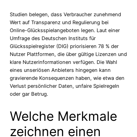
Studien belegen, dass Verbraucher zunehmend
Wert auf Transparenz und Regulierung bei
Online-Glücksspielangeboten legen. Laut einer
Umfrage des Deutschen Instituts für
Glücksspielregister (DIG) priorisieren 78 % der
Nutzer Plattformen, die über gültige Lizenzen und
klare Nutzerinformationen verfügen. Die Wahl
eines unseriösen Anbieters hingegen kann
gravierende Konsequenzen haben, wie etwa den
Verlust persönlicher Daten, unfaire Spielregeln
oder gar Betrug.
Welche Merkmale
zeichnen einen