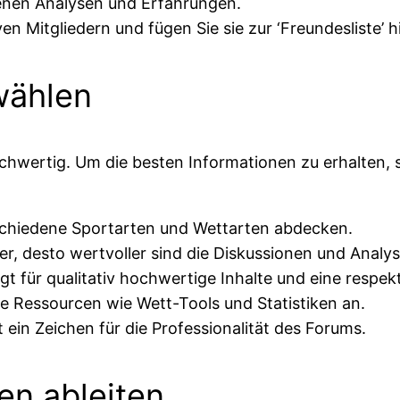
genen Analysen und Erfahrungen.
n Mitgliedern und fügen Sie sie zur ‘Freundesliste’ h
wählen
eichwertig. Um die besten Informationen zu erhalten, 
schiedene Sportarten und Wettarten abdecken.
r, desto wertvoller sind die Diskussionen und Analys
t für qualitativ hochwertige Inhalte und eine respe
he Ressourcen wie Wett-Tools und Statistiken an.
 ein Zeichen für die Professionalität des Forums.
en ableiten