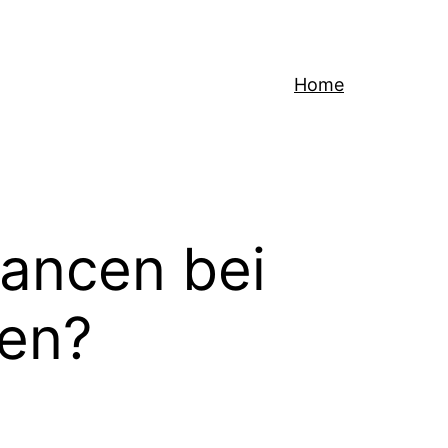
Home
hancen bei
ren?