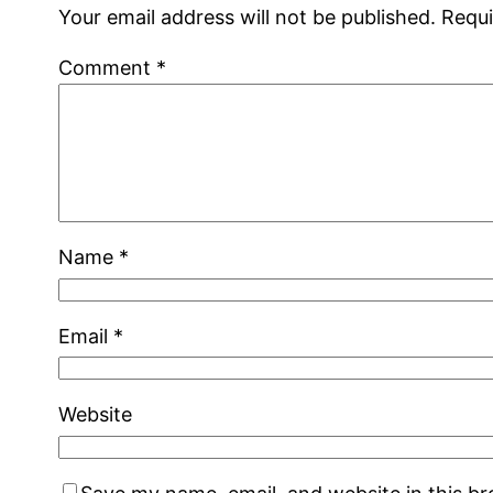
Your email address will not be published.
Requi
Comment
*
Name
*
Email
*
Website