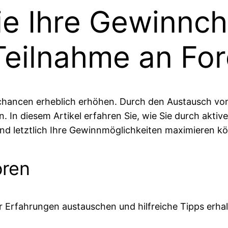
ie Ihre Gewinnc
Teilnahme an Fo
hancen erheblich erhöhen. Durch den Austausch von
 In diesem Artikel erfahren Sie, wie Sie durch aktiv
und letztlich Ihre Gewinnmöglichkeiten maximieren k
oren
r Erfahrungen austauschen und hilfreiche Tipps erhal