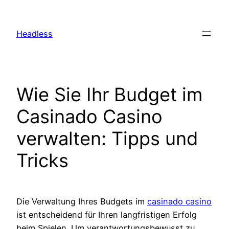
Skip
to
Headless
content
Wie Sie Ihr Budget im
Casinado Casino
verwalten: Tipps und
Tricks
Die Verwaltung Ihres Budgets im
casinado casino
ist entscheidend für Ihren langfristigen Erfolg
beim Spielen. Um verantwortungsbewusst zu