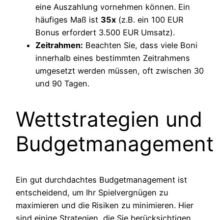
eine Auszahlung vornehmen können. Ein
häufiges Maß ist
35x
(z.B. ein 100 EUR
Bonus erfordert 3.500 EUR Umsatz).
Zeitrahmen:
Beachten Sie, dass viele Boni
innerhalb eines bestimmten Zeitrahmens
umgesetzt werden müssen, oft zwischen 30
und 90 Tagen.
Wettstrategien und
Budgetmanagement
Ein gut durchdachtes Budgetmanagement ist
entscheidend, um Ihr Spielvergnügen zu
maximieren und die Risiken zu minimieren. Hier
sind einige Strategien, die Sie berücksichtigen