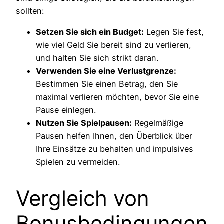
sollten:
Setzen Sie sich ein Budget:
Legen Sie fest,
wie viel Geld Sie bereit sind zu verlieren,
und halten Sie sich strikt daran.
Verwenden Sie eine Verlustgrenze:
Bestimmen Sie einen Betrag, den Sie
maximal verlieren möchten, bevor Sie eine
Pause einlegen.
Nutzen Sie Spielpausen:
Regelmäßige
Pausen helfen Ihnen, den Überblick über
Ihre Einsätze zu behalten und impulsives
Spielen zu vermeiden.
Vergleich von
Bonusbedingungen