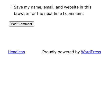
Save my name, email, and website in this
browser for the next time I comment.
Headless
Proudly powered by
WordPress