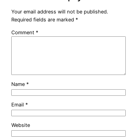
Your email address will not be published.
Required fields are marked
*
Comment
*
Name
*
Email
*
Website