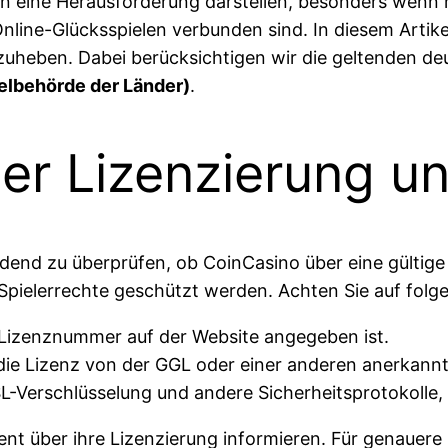
eine Herausforderung darstellen, besonders wenn m
nline-Glücksspielen verbunden sind. In diesem Artike
bzuheben. Dabei berücksichtigen wir die geltenden d
lbehörde der Länder)
.
er Lizenzierung un
dend zu überprüfen, ob CoinCasino über eine gültige L
e Spielerrechte geschützt werden. Achten Sie auf fol
e Lizenznummer auf der Website angegeben ist.
die Lizenz von der GGL oder einer anderen anerkan
L-Verschlüsselung und andere Sicherheitsprotokolle, 
nt über ihre Lizenzierung informieren. Für genauere