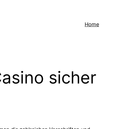
Home
asino sicher