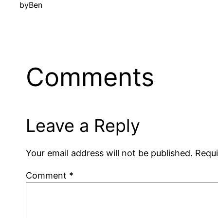
by
Ben
Comments
Leave a Reply
Your email address will not be published.
Requi
Comment
*