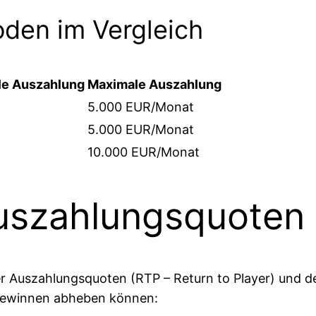
den im Vergleich
le Auszahlung
Maximale Auszahlung
5.000 EUR/Monat
5.000 EUR/Monat
10.000 EUR/Monat
uszahlungsquoten
 der Auszahlungsquoten (RTP – Return to Player) und 
n Gewinnen abheben können: