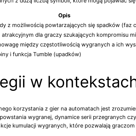
ych z dużą liczbą symboli, które mogą pojawiać się
Opis
dy z możliwością powtarzających się spadków (faz 
o atrakcyjnym dla graczy szukających kompromisu m
nowagę między częstotliwością wygranych a ich wys
piny i funkcja Tumble (upadków)
egii w kontekstac
znego korzystania z gier na automatach jest zrozumi
 powstania wygranej, dynamice serii przegranych cz
nkcje kumulacji wygranych, które pozwalają graczom 