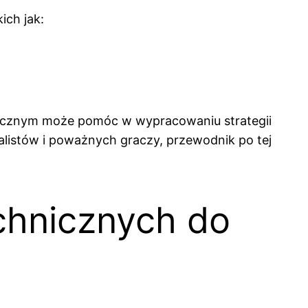
ich jak:
ycznym może pomóc w wypracowaniu strategii
jalistów i poważnych graczy, przewodnik po tej
chnicznych do