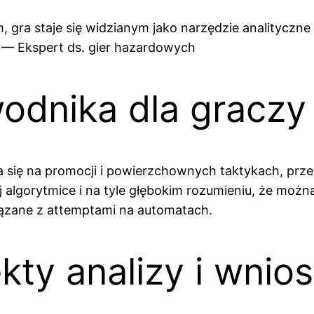
 gra staje się widzianym jako narzędzie analityczne 
” — Ekspert ds. gier hazardowych
dnika dla graczy 
ia się na promocji i powierzchownych taktykach, pr
j algorytmice i na tyle głębokim rozumieniu, że mo
iązane z attemptami na automatach.
ty analizy i wnios