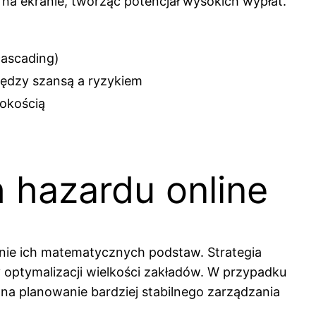
 na ekranie, tworząc potencjał wysokich wypłat.
cascading)
iędzy szansą a ryzykiem
okością
h hazardu online
enie ich matematycznych podstaw. Strategia
y optymalizacji wielkości zakładów. W przypadku
na planowanie bardziej stabilnego zarządzania