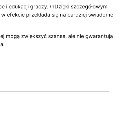
ce i edukacji graczy. \nDzięki szczegółowym
w efekcie przekłada się na bardziej świadome
nej mogą zwiększyć szanse, ale nie gwarantują
a.