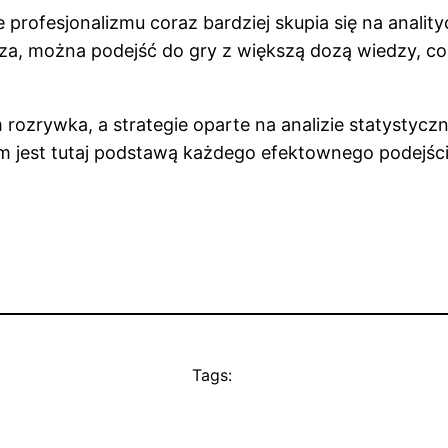
rofesjonalizmu coraz bardziej skupia się na anality
a, można podejść do gry z większą dozą wiedzy, co 
rozrywka, a strategie oparte na analizie statystycz
m jest tutaj podstawą każdego efektownego podejści
Tags: