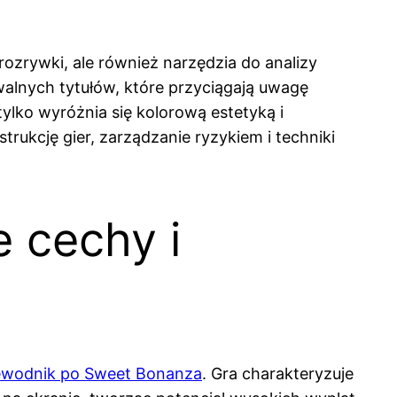
ozrywki, ale również narzędzia do analizy
alnych tytułów, które przyciągają uwagę
tylko wyróżnia się kolorową estetyką i
rukcję gier, zarządzanie ryzykiem i techniki
e cechy i
ewodnik po Sweet Bonanza
. Gra charakteryzuje