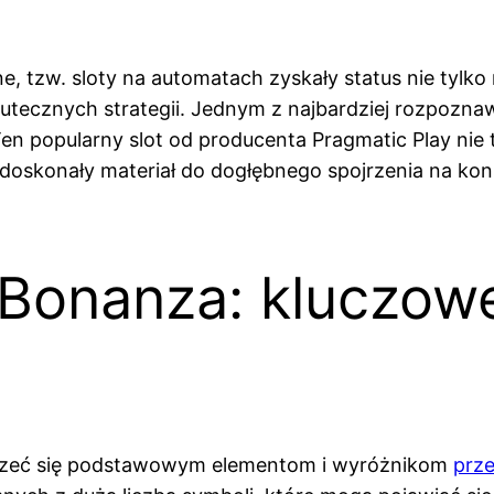
 tzw. sloty na automatach zyskały status nie tylko r
ecznych strategii. Jednym z najbardziej rozpoznaw
Ten popularny slot od producenta Pragmatic Play nie 
oskonały materiał do dogłębnego spojrzenia na konst
 Bonanza: kluczow
yjrzeć się podstawowym elementom i wyróżnikom
prz