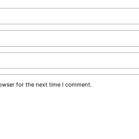
rowser for the next time I comment.