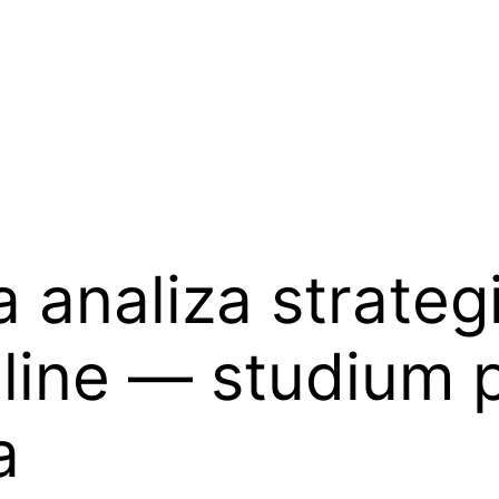
naliza strategii
line — studium 
a