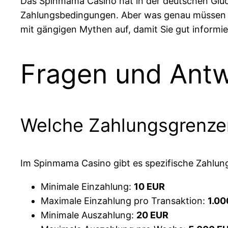
Das Spinmama Casino hat in der deutschen Glück
Zahlungsbedingungen. Aber was genau müssen S
mit gängigen Mythen auf, damit Sie gut informie
Fragen und Ant
Welche Zahlungsgrenze
Im Spinmama Casino gibt es spezifische Zahlung
Minimale Einzahlung:
10 EUR
Maximale Einzahlung pro Transaktion:
1.00
Minimale Auszahlung:
20 EUR