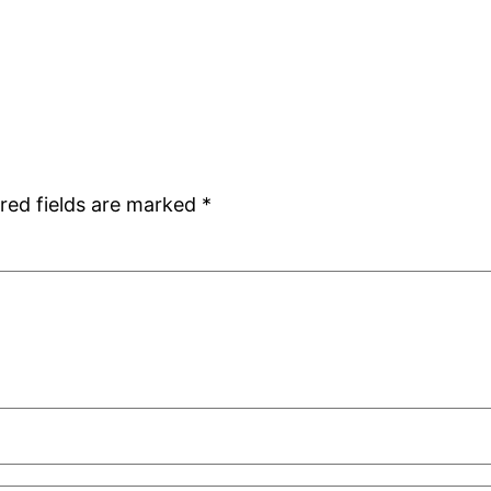
red fields are marked
*