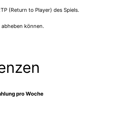
 (Return to Player) des Spiels.
ne abheben können.
enzen
ahlung pro Woche