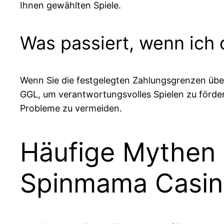
Ihnen gewählten Spiele.
Was passiert, wenn ich
Wenn Sie die festgelegten Zahlungsgrenzen über
GGL, um verantwortungsvolles Spielen zu förder
Probleme zu vermeiden.
Häufige Mythen 
Spinmama Casin