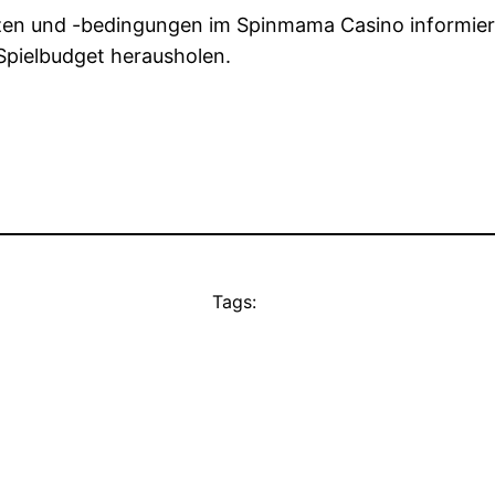
nzen und -bedingungen im Spinmama Casino informiere
 Spielbudget herausholen.
Tags: