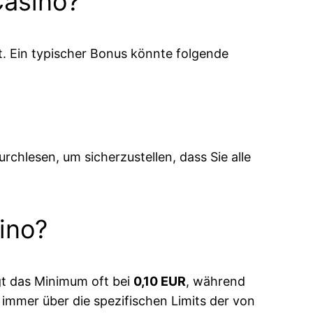
Casino?
t. Ein typischer Bonus könnte folgende
chlesen, um sicherzustellen, dass Sie alle
ino?
egt das Minimum oft bei
0,10 EUR
, während
 immer über die spezifischen Limits der von