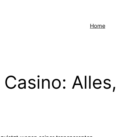
Home
asino: Alles,