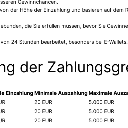
esseren Gewinnchancen.
n der Höhe der Einzahlung und basieren auf dem RTP
ebunden, die Sie erfüllen müssen, bevor Sie Gewin
von 24 Stunden bearbeitet, besonders bei E-Wallets.
g der Zahlungsgr
le Einzahlung
Minimale Auszahlung
Maximale Ausz
UR
20 EUR
5.000 EUR
UR
20 EUR
5.000 EUR
UR
20 EUR
5.000 EUR