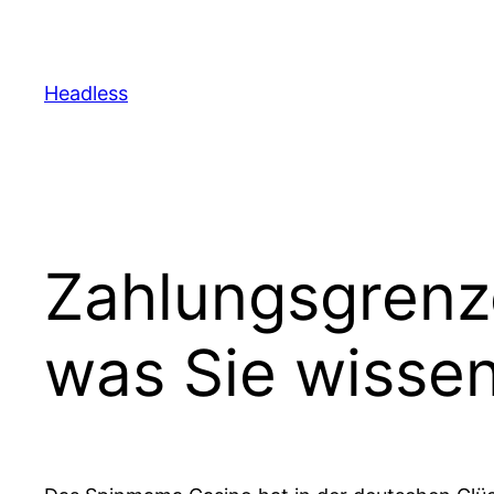
Skip
to
content
Headless
Zahlungsgrenz
was Sie wisse